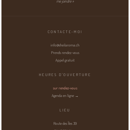
me joindre »
CONTACTE-MOI
info@sheilaroma.ch
Prends rendez-vous
Appel gratuit
HEURES D'OUVERTURE
sur rendez-vous
Agenda en ligne →
LIEU
Route des Îles 39